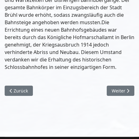
und Wartezeiten der bisherigen Bahnübergänge. Der
gesamte Bahnkörper im Einzugsbereich der Stadt
Brühl wurde erhöht, sodass zwangsläufig auch die
Bahnsteige angehoben werden mussten.Die
Errichtung eines neuen Bahnhofsgebäudes war
bereits durch das Königliche Hofmarschallamt in Berlin
genehmigt, der Kriegsausbruch 1914 jedoch
verhinderte Abriss und Neubau. Diesem Umstand
verdanken wir die Erhaltung des historischen
Schlossbahnhofes in seiner einzigartigen Form.
Vorheriger Beitrag: Rock, Indie & große Emotionen - Die Band
Nächster Bei
Zurück
Weiter