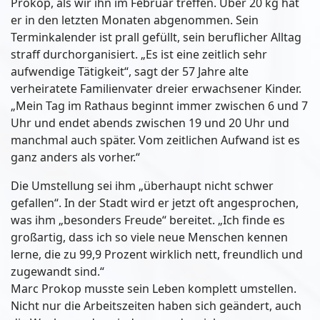
Prokop, als wir ihn im Februar treffen. Über 20 kg hat
er in den letzten Monaten abgenommen. Sein
Terminkalender ist prall gefüllt, sein beruflicher Alltag
straff durchorganisiert. „Es ist eine zeitlich sehr
aufwendige Tätigkeit“, sagt der 57 Jahre alte
verheiratete Familienvater dreier erwachsener Kinder.
„Mein Tag im Rathaus beginnt immer zwischen 6 und 7
Uhr und endet abends zwischen 19 und 20 Uhr und
manchmal auch später. Vom zeitlichen Aufwand ist es
ganz anders als vorher.“
Die Umstellung sei ihm „überhaupt nicht schwer
gefallen“. In der Stadt wird er jetzt oft angesprochen,
was ihm „besonders Freude“ bereitet. „Ich finde es
großartig, dass ich so viele neue Menschen kennen
lerne, die zu 99,9 Prozent wirklich nett, freundlich und
zugewandt sind.“
Marc Prokop musste sein Leben komplett umstellen.
Nicht nur die Arbeitszeiten haben sich geändert, auch