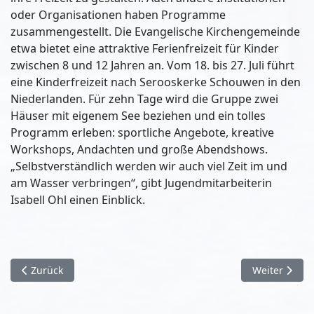
oder Organisationen haben Programme
zusammengestellt. Die Evangelische Kirchengemeinde
etwa bietet eine attraktive Ferienfreizeit für Kinder
zwischen 8 und 12 Jahren an. Vom 18. bis 27. Juli führt
eine Kinderfreizeit nach Serooskerke Schouwen in den
Niederlanden. Für zehn Tage wird die Gruppe zwei
Häuser mit eigenem See beziehen und ein tolles
Programm erleben: sportliche Angebote, kreative
Workshops, Andachten und große Abendshows.
„Selbstverständlich werden wir auch viel Zeit im und
am Wasser verbringen“, gibt Jugendmitarbeiterin
Isabell Ohl einen Einblick.
Vorheriger Beitrag: Umfrage Wer wird Fußball-Weltmeister 20
Nächster Beit
Zurück
Weiter