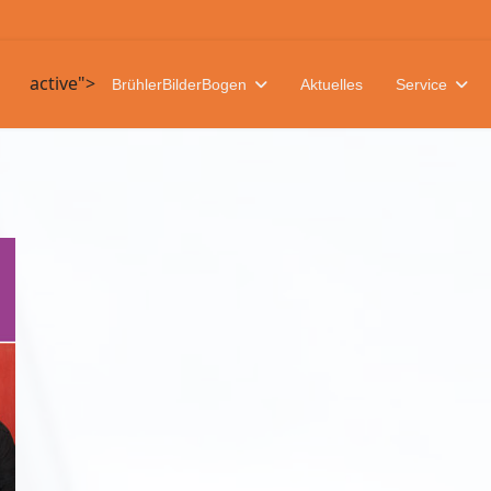
active">
BrühlerBilderBogen
Aktuelles
Service