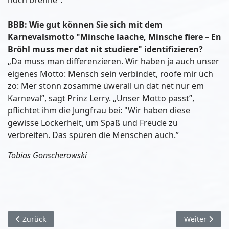
BBB: Wie gut können Sie sich mit dem
Karnevalsmotto "Minsche laache, Minsche fiere – En
Bröhl muss mer dat nit studiere" identifizieren?
„Da muss man differenzieren. Wir haben ja auch unser
eigenes Motto: Mensch sein verbindet, roofe mir üch
zo: Mer stonn zosamme üwerall un dat net nur em
Karneval”, sagt Prinz Lerry. „Unser Motto passt”,
pflichtet ihm die Jungfrau bei: "Wir haben diese
gewisse Lockerheit, um Spaß und Freude zu
verbreiten. Das spüren die Menschen auch.”
Tobias Gonscherowski
Vorheriger Beitrag: Arbeitskreis Palästina Brühl-Battir
Nächster Bei
Zurück
Weiter