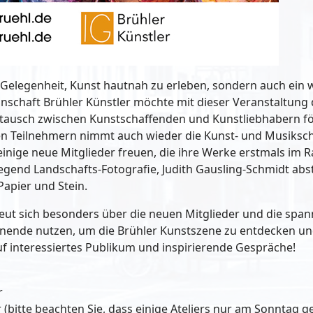
e Gelegenheit, Kunst hautnah zu erleben, sondern auch ein w
nschaft Brühler Künstler möchte mit dieser Veranstaltung d
tausch zwischen Kunstschaffenden und Kunstliebhabern fö
en Teilnehmern nimmt auch wieder die Kunst- und Musikschu
einige neue Mitglieder freuen, die ihre Werke erstmals im 
iegend Landschafts-Fotografie, Judith Gausling-Schmidt ab
apier und Stein.
freut sich besonders über die neuen Mitglieder und die s
nende nutzen, um die Brühler Kunstszene zu entdecken und 
uf interessiertes Publikum und inspirierende Gespräche!
r
 (bitte beachten Sie, dass einige Ateliers nur am Sonntag g