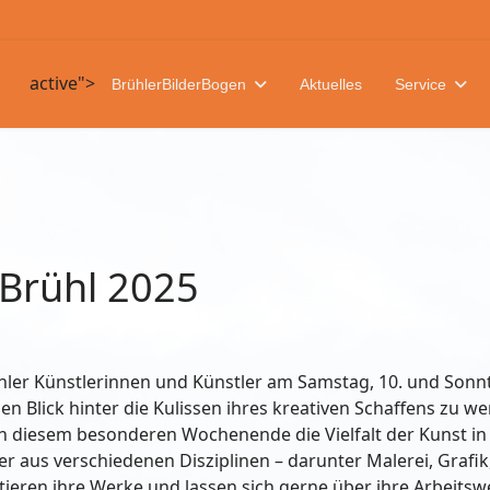
active">
BrühlerBilderBogen
Aktuelles
Service
 Brühl 2025
ühler Künstlerinnen und Künstler am Samstag, 10. und Sonnt
gen Blick hinter die Kulissen ihres kreativen Schaffens zu w
 diesem besonderen Wochenende die Vielfalt der Kunst in 
 aus verschiedenen Disziplinen – darunter Malerei, Grafik,
eren ihre Werke und lassen sich gerne über ihre Arbeitswe