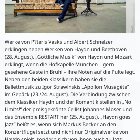
Werke von P?teris Vasks und Albert Schnelzer
erklingen neben Werken von Haydn und Beethoven
(28. August). „Göttliche Musik“ von Haydn und Mozart
erklingt, wenn die Hofkapelle München – gern
gesehene Gäste in Brühl – ihre Noten auf die Pulte legt.
Neben den beiden Klassikern haben sie die
Ballettmusik zu Igor Strawinskis „Apollon Musagète“
im Gepäck (23./24. August). Die Verbindung zwischen
dem Klassiker Haydn und der Romantik stellen in „No
Limits!“ der preisgekrönte Cellist Johannes Moser und
das Ensemble RESTART her (25. August). „Haydn goes
Jazz“ heißt es, wenn sich Markus Becker an den
Konzertflügel setzt und nicht nur Originalwerke von
Haydn spielt, sondern sich von ihnen auch zu Jazz-