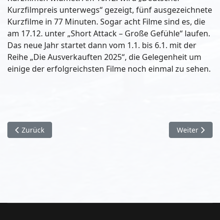
Kurzfilmpreis unterwegs“ gezeigt, fünf ausgezeichnete
Kurzfilme in 77 Minuten. Sogar acht Filme sind es, die
am 17.12. unter „Short Attack – Große Gefühle“ laufen.
Das neue Jahr startet dann vom 1.1. bis 6.1. mit der
Reihe „Die Ausverkauften 2025“, die Gelegenheit um
einige der erfolgreichsten Filme noch einmal zu sehen.
Vorheriger Beitrag: Fair Trade Stadt Brühl - Diese Geschäfte 
Nächster Bei
Zurück
Weiter