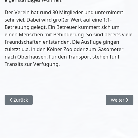
Der Verein hat rund 80 Mitglieder und unternimmt
sehr viel. Dabei wird großer Wert auf eine 1:1-
Betreuung gelegt. Ein Betreuer kümmert sich um
einen Menschen mit Behinderung. So sind bereits viele
Freundschaften entstanden. Die Ausflüge gingen
zuletzt u.a. in den Kölner Zoo oder zum Gasometer
nach Oberhausen. Für den Transport stehen fünf
Transits zur Verfügung.
Vorheriger Beitrag: Fünf Fragen an: Regina Junga und Christi
Nächster Beit
Zurück
Weiter