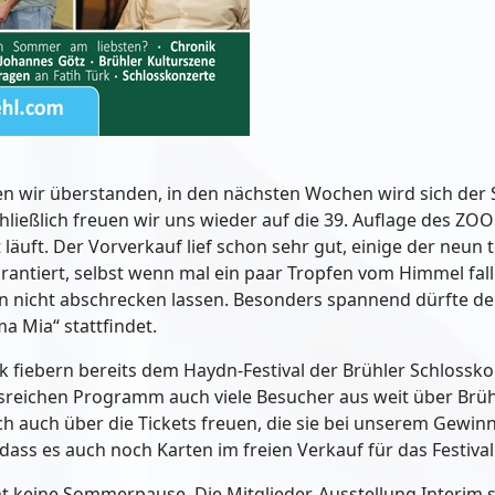
en wir überstanden, in den nächsten Wochen wird sich der
chließlich freuen wir uns wieder auf die 39. Auflage des Z
läuft. Der Vorverkauf lief schon sehr gut, einige der neun t
rantiert, selbst wenn mal ein paar Tropfen vom Himmel fal
hren nicht abschrecken lassen. Besonders spannend dürfte 
 Mia“ stattfindet.
k fiebern bereits dem Haydn-Festival der Brühler Schlossko
reichen Programm auch viele Besucher aus weit über Brühl
ch auch über die Tickets freuen, die sie bei unserem Gewi
dass es auch noch Karten im freien Verkauf für das Festival 
 keine Sommerpause. Die Mitglieder-Ausstellung Interim ste