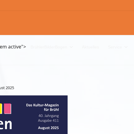
tem active">
BrühlerBilderBogen
Aktuelles
Service
ust 2025