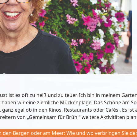
gust ist es oft zu heiß und zu teuer. Ich bin in meinem Gar
r haben wir eine ziemliche Mückenplage. Das Schöne am Som
, ganz egal ob in den Kinos, Restaurants oder Cafés . Es ist a
reitern von „Gemeinsam für Brühl“ weitere Aktivitäten plan
in den Bergen oder am Meer: Wie und wo verbringen Sie d