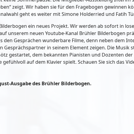
leben“ zeigt. Wir haben sie für den Fragebogen gewinnen kö
nalwahl geht es weiter mit Simone Holderried und Fatih Tü
r Bilderbogen ein neues Projekt. Wir werden ab sofort in lo
o auf unserem neuen Youtube-Kanal Brühler Bilderbogen prä
us den Gesprächen wunderbare Filme, denn neben dem Inte
 Gesprächspartner in seinem Element zeigen. Die Musik st
Götz gestartet, dem bekannten Pianisten und Dozenten der
e gefühlvoll auf dem Klavier spielt. Schauen Sie sich das Vid
ugust-Ausgabe des Brühler Bilderbogen.