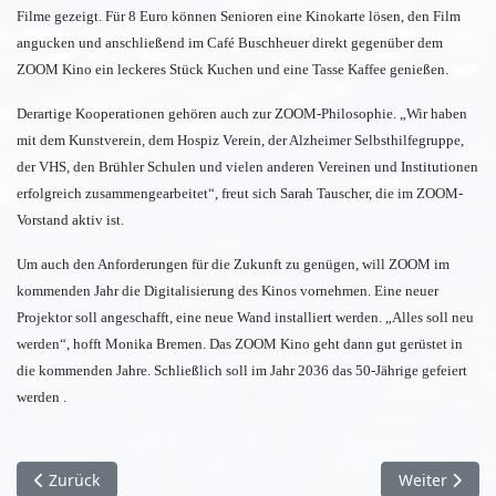
Filme gezeigt. Für 8 Euro können Senioren eine Kinokarte lösen, den Film
angucken und anschließend im Café Buschheuer direkt gegenüber dem
ZOOM Kino ein leckeres Stück Kuchen und eine Tasse Kaffee genießen.
Derartige Kooperationen gehören auch zur ZOOM-Philosophie. „Wir haben
mit dem Kunstverein, dem Hospiz Verein, der Alzheimer Selbsthilfegruppe,
der VHS, den Brühler Schulen und vielen anderen Vereinen und Institutionen
erfolgreich zusammengearbeitet“, freut sich Sarah Tauscher, die im ZOOM-
Vorstand aktiv ist.
Um auch den Anforderungen für die Zukunft zu genügen, will ZOOM im
kommenden Jahr die Digitalisierung des Kinos vornehmen. Eine neuer
Projektor soll angeschafft, eine neue Wand installiert werden. „Alles soll neu
werden“, hofft Monika Bremen. Das ZOOM Kino geht dann gut gerüstet in
die kommenden Jahre. Schließlich soll im Jahr 2036 das 50-Jährige gefeiert
werden .
Vorheriger Beitrag: Der Saisonstart des SC Brühl
Nächster Bei
Zurück
Weiter