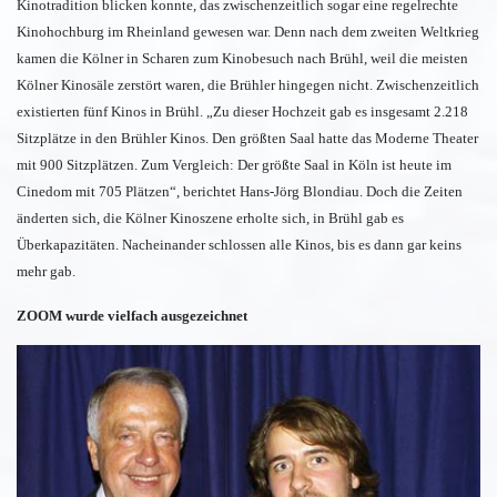
Kinotradition blicken konnte, das zwischenzeitlich sogar eine regelrechte
Kinohochburg im Rheinland gewesen war. Denn nach dem zweiten Weltkrieg
kamen die Kölner in Scharen zum Kinobesuch nach Brühl, weil die meisten
Kölner Kinosäle zerstört waren, die Brühler hingegen nicht. Zwischenzeitlich
existierten fünf Kinos in Brühl. „Zu dieser Hochzeit gab es insgesamt 2.218
Sitzplätze in den Brühler Kinos. Den größten Saal hatte das Moderne Theater
mit 900 Sitzplätzen. Zum Vergleich: Der größte Saal in Köln ist heute im
Cinedom mit 705 Plätzen“, berichtet Hans-Jörg Blondiau. Doch die Zeiten
änderten sich, die Kölner Kinoszene erholte sich, in Brühl gab es
Überkapazitäten. Nacheinander schlossen alle Kinos, bis es dann gar keins
mehr gab.
ZOOM wurde vielfach ausgezeichnet