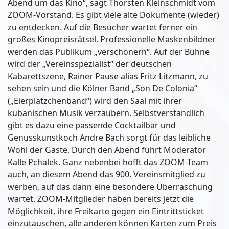
Abend um das Kino“, sagt Thorsten Kleinschmidt vom
ZOOM-Vorstand. Es gibt viele alte Dokumente (wieder)
zu entdecken. Auf die Besucher wartet ferner ein
großes Kinopreisrätsel. Professionelle Maskenbildner
werden das Publikum „verschönern“. Auf der Bühne
wird der „Vereinsspezialist“ der deutschen
Kabarettszene, Rainer Pause alias Fritz Litzmann, zu
sehen sein und die Kölner Band „Son De Colonia“
(„Eierplätzchenband“) wird den Saal mit ihrer
kubanischen Musik verzaubern. Selbstverständlich
gibt es dazu eine passende Cocktailbar und
Genusskunstkoch Andre Bach sorgt für das leibliche
Wohl der Gäste. Durch den Abend führt Moderator
Kalle Pchalek. Ganz nebenbei hofft das ZOOM-Team
auch, an diesem Abend das 900. Vereinsmitglied zu
werben, auf das dann eine besondere Überraschung
wartet. ZOOM-Mitglieder haben bereits jetzt die
Möglichkeit, ihre Freikarte gegen ein Eintrittsticket
einzutauschen, alle anderen können Karten zum Preis