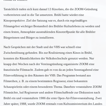
Tatsächlich trafen sich kurz darauf 13 Kinofans, die die ZOOM-Gründung
vorbereiteten und in die Tat umsetzten. Brühl hatte wieder eine
Kinoperspektive. Ziel der Satzung war es, durch ein regelmäßiges
Filmangebot wichtiger Bestandteil des Brühler Kulturlebens zu werden und
einen festen, Atmosphäre ausstrahlenden Kinotreffpunkt für alle Brühler
Bürgerinnen und Bürger zu installieren.
Nach Gesprächen mit der Stadt und der VHS war schnell eine
Zwischenlösung gefunden. Bis zur Realisierung eines Kinos in Brühl,
konnten die Räumlichkeiten der Volkshochschule genutzt werden. Nur
knapp drei Wochen nach der Vereinsgründung organisierte ZOOM eine
französische Filmnacht. Zudem gab es von da an jeden Sonntagabend eine
Filmvorführung in den Räumen der VHS. Das Programm bestand aus
Filmreihen, z. B. zu einem bestimmten Regisseur, einer bekannten
Schauspielerin oder einem besonderen Thema. Daneben veranstaltete ZOOM
Filmnächte, lud Regisseure und andere Filmschaffende zur Diskussion nach
Brühl ein und veranstaltete 1986 die erste Open-Air-Filmveranstaltung. Zwei
Jahre später, 1988, wurde ZOOM erstmals vom Kultusministerium des Landes