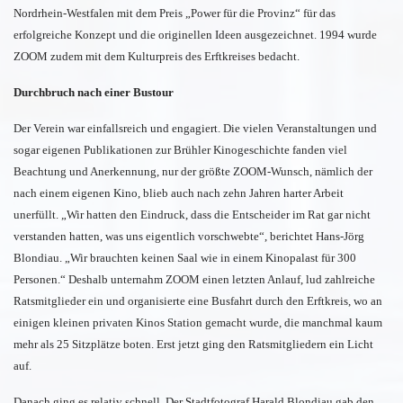
Nordrhein-Westfalen mit dem Preis „Power für die Provinz“ für das
erfolgreiche Konzept und die originellen Ideen ausgezeichnet. 1994 wurde
ZOOM zudem mit dem Kulturpreis des Erftkreises bedacht.
Durchbruch nach einer Bustour
Der Verein war einfallsreich und engagiert. Die vielen Veranstaltungen und
sogar eigenen Publikationen zur Brühler Kinogeschichte fanden viel
Beachtung und Anerkennung, nur der größte ZOOM-Wunsch, nämlich der
nach einem eigenen Kino, blieb auch nach zehn Jahren harter Arbeit
unerfüllt. „Wir hatten den Eindruck, dass die Entscheider im Rat gar nicht
verstanden hatten, was uns eigentlich vorschwebte“, berichtet Hans-Jörg
Blondiau. „Wir brauchten keinen Saal wie in einem Kinopalast für 300
Personen.“ Deshalb unternahm ZOOM einen letzten Anlauf, lud zahlreiche
Ratsmitglieder ein und organisierte eine Busfahrt durch den Erftkreis, wo an
einigen kleinen privaten Kinos Station gemacht wurde, die manchmal kaum
mehr als 25 Sitzplätze boten. Erst jetzt ging den Ratsmitgliedern ein Licht
auf.
Danach ging es relativ schnell. Der Stadtfotograf Harald Blondiau gab den