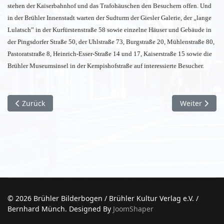
stehen der Kaiserbahnhof und das Trafohäuschen den Besuchern offen. Und
in der Brühler Innenstadt warten der Sudturm der Giesler Galerie, der „lange
Lulatsch” in der Kurfürstenstraße 58 sowie einzelne Häuser und Gebäude in
der Pingsdorfer Straße 50, der Uhlstraße 73, Burgstraße 20, Mühlenstraße 80,
Pastoratstraße 8, Heinrich-Esser-Straße 14 und 17, Kaiserstraße 15 sowie die
Brühler Museumsinsel in der Kempishofstraße auf interessierte Besucher.
Vorheriger Beitrag: Fremd und vertraut
Nächster Bei
Zurück
Weiter
© 2026 Brühler Bilderbogen / Brühler Kultur Verlag e.V. /
Bernhard Münch. Designed By
JoomShaper