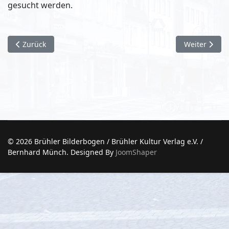
gesucht werden.
Vorheriger Beitrag: Katharina Keller erhält Max Ernst-Stipen
Nächster Bei
Zurück
Weiter
© 2026 Brühler Bilderbogen / Brühler Kultur Verlag e.V. /
Bernhard Münch. Designed By
JoomShaper