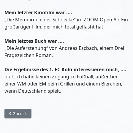
Mein letzter Kinofilm war ....
„Die Memoiren einer Schnecke“ im ZOOM Open Air. Ein
großartiger Film, der mich total geflasht hat.
Mein letztes Buch war ....
„Die Auferstehung“ von Andreas Escbach, einem Drei
Fragezeichen Roman.
Die Ergebnisse des 1. FC Köln interessieren mich, ....
null. Ich habe keinen Zugang zu Fußball, außer bei
einer WM oder EM beim Grillen und einem Bierchen,
wenn Deutschland spielt.
Vorheriger Beitrag: Tipp von Konstantina Lazaridou-Spitz vo
Zurück