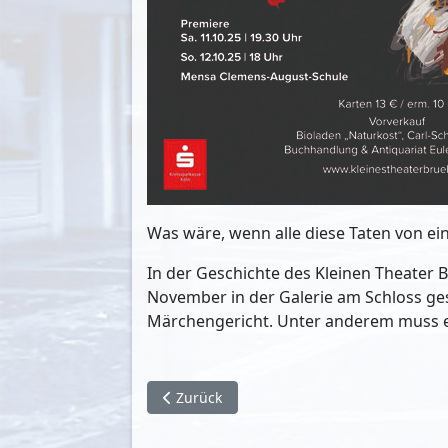
Was wäre, wenn alle diese Taten von 
In der Geschichte des Kleinen Theater 
November in der Galerie am Schloss gesp
Märchengericht. Unter anderem muss e
Vorheriger Beitrag: Konzerte, Kabarett un
Zurück