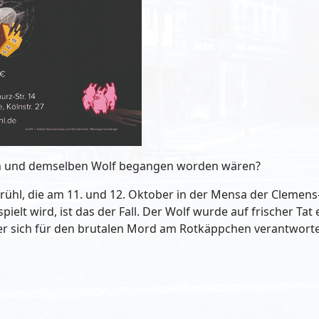
ein und demselben Wolf begangen worden wären?
Brühl, die am 11. und 12. Oktober in der Mensa der Clemen
ielt wird, ist das der Fall. Der Wolf wurde auf frischer Ta
r sich für den brutalen Mord am Rotkäppchen verantwort
d Kleinkunst