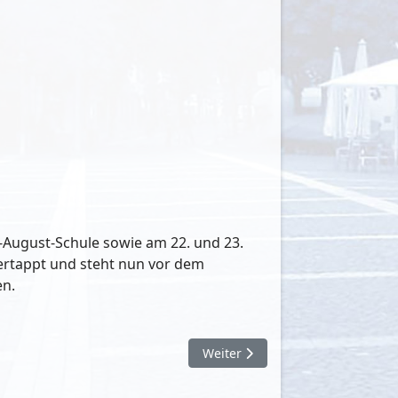
s-August-Schule sowie am 22. und 23.
t ertappt und steht nun vor dem
en.
Nächster Beitrag: Interview mit 
Weiter