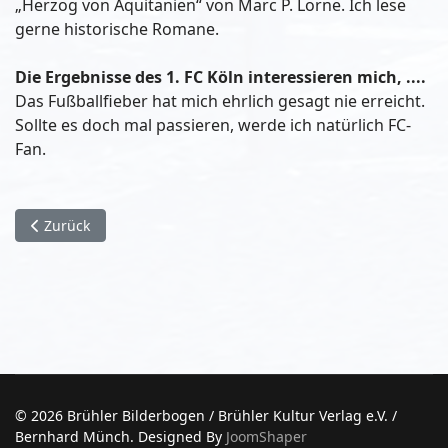
„Herzog von Aquitanien“ von Marc P. Lorne. Ich lese
gerne historische Romane.
Die Ergebnisse des 1. FC Köln interessieren mich, ....
Das Fußballfieber hat mich ehrlich gesagt nie erreicht.
Sollte es doch mal passieren, werde ich natürlich FC-
Fan.
Vorheriger Beitrag: Wann und wo ein künstliches Gelenk? (Pr
Zurück
© 2026 Brühler Bilderbogen / Brühler Kultur Verlag e.V. /
Bernhard Münch. Designed By
JoomShaper