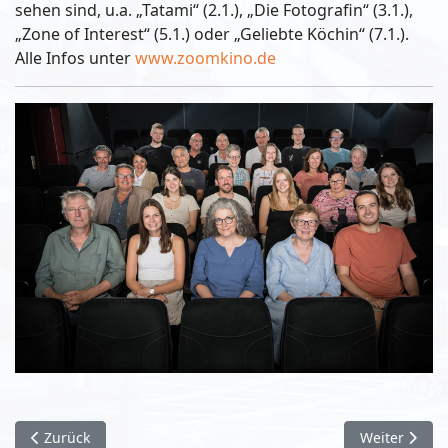
sehen sind, u.a. „Tatami“ (2.1.), „Die Fotografin“ (3.1.),
„Zone of Interest“ (5.1.) oder „Geliebte Köchin“ (7.1.).
Alle Infos unter
www.zoomkino.de
Vorheriger Beitrag: Editorial Dezember 2024
Nächster Bei
Zurück
Weiter