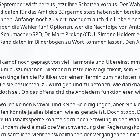
tember wirft bereits jetzt ihre Schatten voraus. Der Wahlk
ndidaten für das Amt des Bürgermeisters haben sich bereit
nnen. Anfangs noch zu viert, nachdem auch die Linke einen
haben die Wähler fünf Optionen, wer die Nachfolge von Amt
rd Schumacher/SPD, Dr. Marc Prokop/CDU, Simone Holderri
e Kandidaten im Bilderbogen zu Wort kommen lassen. Den 
lkampf noch geprägt von viel Harmonie und Übereinstimm
um auszumachen. Niemand nutzte die Möglichkeit, sein Pro
sen tingelten die Politiker von einem Termin zum nächsten, 
ve, die sie besuchten, zu würdigen und zu betonen, wie dan
och sei. Ob das offensichtliche Anbiedern funktionieren w
r wollen keinen Krawall und keine Beleidigungen, aber ein 
n könnte ja alles bleiben, wie es gerade ist. Doch stopp.
te Haushaltssperre könnte doch noch Schwung in den Wahl
gen, indem sie die maßlose Verschwendung der Regierungsko
och sämtliche Mehrheitskoalitionen der Vergangenheit nic