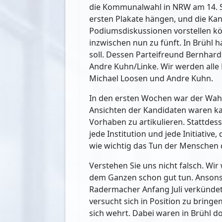
die Kommunalwahl in NRW am 14. Sep
ersten Plakate hängen, und die Ka
Podiumsdiskussionen vorstellen kö
inzwischen nun zu fünft. In Brühl 
soll. Dessen Parteifreund Bernha
Andre Kuhn/Linke. Wir werden all
Michael Loosen und Andre Kuhn.
In den ersten Wochen war der Wah
Ansichten der Kandidaten waren ka
Vorhaben zu artikulieren. Stattdes
jede Institution und jede Initiati
wie wichtig das Tun der Menschen d
Verstehen Sie uns nicht falsch. Wi
dem Ganzen schon gut tun. Ansonste
Radermacher Anfang Juli verkünde
versucht sich in Position zu brin
sich wehrt. Dabei waren in Brühl d