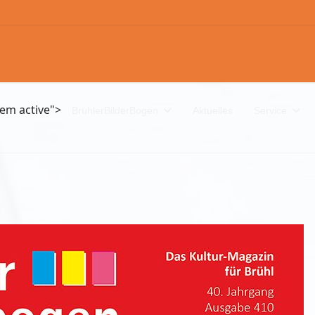
tem active">
BrühlerBilderBogen
Aktuelles
Service