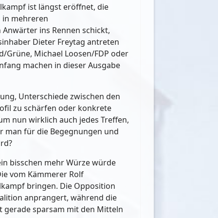
ampf ist längst eröffnet, die
s in mehreren
 Anwärter ins Rennen schickt,
sinhaber Dieter Freytag antreten
ed/Grüne, Michael Loosen/FDP oder
Anfang machen in dieser Ausgabe
ung, Unterschiede zwischen den
fil zu schärfen oder konkrete
um nun wirklich auch jedes Treffen,
kbar man für die Begegnungen und
ird?
klein bisschen mehr Würze würde
 Die vom Kämmerer Rolf
kampf bringen. Die Opposition
alition anprangert, während die
ht gerade sparsam mit den Mitteln