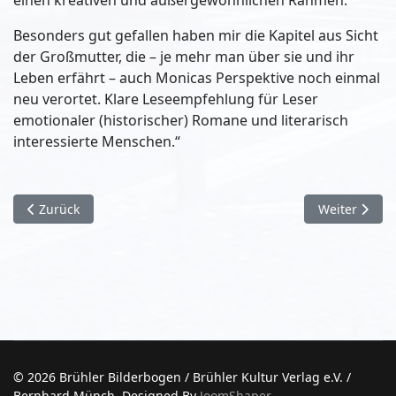
Besonders gut gefallen haben mir die Kapitel aus Sicht
der Großmutter, die – je mehr man über sie und ihr
Leben erfährt – auch Monicas Perspektive noch einmal
neu verortet. Klare Leseempfehlung für Leser
emotionaler (historischer) Romane und literarisch
interessierte Menschen.“
Vorheriger Beitrag: Räuber live im CULTRA
Nächster Bei
Zurück
Weiter
© 2026 Brühler Bilderbogen / Brühler Kultur Verlag e.V. /
Bernhard Münch. Designed By
JoomShaper