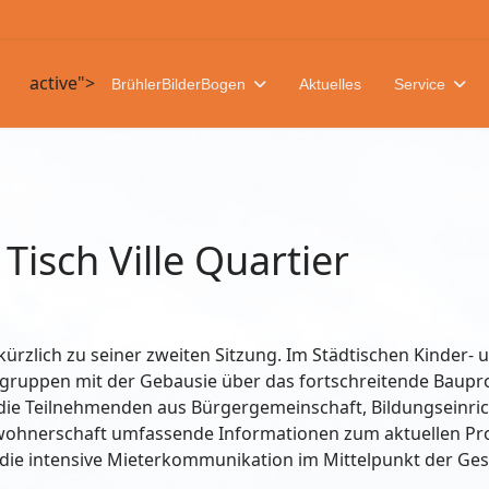
active">
BrühlerBilderBogen
Aktuelles
Service
Tisch Ville Quartier
h kürzlich zu seiner zweiten Sitzung. Im Städtischen Kinde
engruppen mit der Gebausie über das fortschreitende Baupro
 die Teilnehmenden aus Bürgergemeinschaft, Bildungseinri
nwohnerschaft umfassende Informationen zum aktuellen Pro
e intensive Mieterkommunikation im Mittelpunkt der Ges