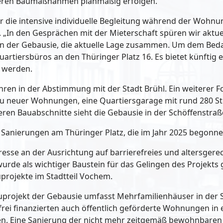
teren Baumaßnahmen planmäßig erfolgen.
r die intensive individuelle Begleitung während der Wohn
„In den Gesprächen mit der Mieterschaft spüren wir aktue
erin der Gebausie, die aktuelle Lage zusammen. Um dem Beda
artiersbüros an den Thüringer Platz 16. Es bietet künftig e
 werden.
hren in der Abstimmung mit der Stadt Brühl. Ein weiterer F
au neuer Wohnungen, eine Quartiersgarage mit rund 280 Ste
eren Bauabschnitte sieht die Gebausie in der Schöffenstraß
 Sanierungen am Thüringer Platz, die im Jahr 2025 begonne
esse an der Ausrichtung auf barrierefreies und altersgere
rde als wichtiger Baustein für das Gelingen des Projekts
projekte im Stadtteil Vochem.
uprojekt der Gebausie umfasst Mehrfamilienhäuser in der 
ei finanzierten auch öffentlich geförderte Wohnungen in e
en. Eine Sanierung der nicht mehr zeitgemäß bewohnbaren 