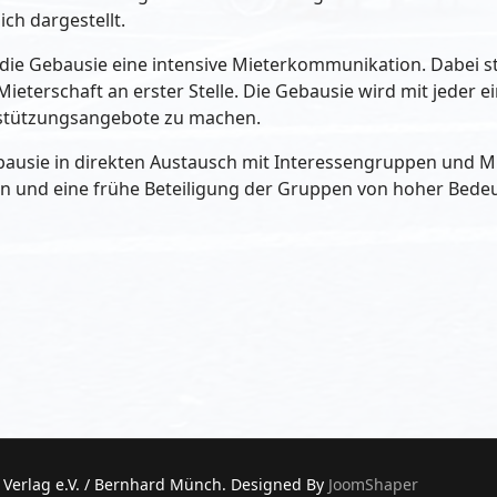
ch dargestellt.
 die Gebausie eine intensive Mieterkommunikation. Dabei s
eterschaft an erster Stelle. Die Gebausie wird mit jeder ei
stützungsangebote zu machen.
ausie in direkten Austausch mit Interessengruppen und Miet
en und eine frühe Beteiligung der Gruppen von hoher Bede
k: Mai
r Verlag e.V. / Bernhard Münch. Designed By
JoomShaper