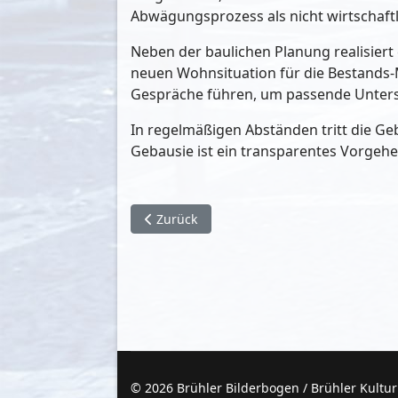
Abwägungsprozess als nicht wirtschaftli
Neben der baulichen Planung realisiert
neuen Wohnsituation für die Bestands-Mi
Gespräche führen, um passende Unter
In regelmäßigen Abständen tritt die Geb
Gebausie ist ein transparentes Vorgeh
Vorheriger Beitrag: Brühler Monatschroni
Zurück
© 2026 Brühler Bilderbogen / Brühler Kultu