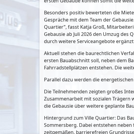
ersten Gebäude können somit die wei
Besonders positiv bewerteten die Miete
Gespräche mit dem Team der Gebausie. 
Quartier”, fasst Katja Groß, Mitarbeit
Gebausie ab Juli 2026 den Umzug des Qu
durch weitere Serviceangebote ergänzt
Aktuell stehen die baurechtlichen Verfa
ersten Bauabschnitt soll, neben dem B
Fahrradstellplätzen entstehen. Die weit
Parallel dazu werden die energetischen
Die Teilnehmenden zeigten großes Inter
Zusammenarbeit mit sozialen Trägern wu
die Gebausie über weitere geplante Bau
Hintergrund zum Ville Quartier: Das Ba
Sommersberg. Dabei entstehen neben fr
zeitgemäßen, barrierefreien Grundriss