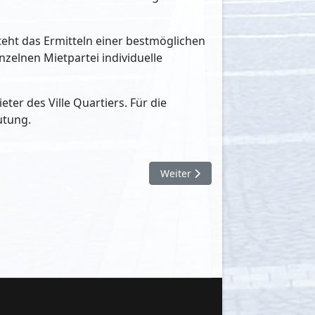
teht das Ermitteln einer bestmöglichen
nzelnen Mietpartei individuelle
er des Ville Quartiers. Für die
utung.
Nächster Beitrag: Brühler Held
Weiter