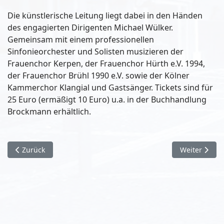
Die künstlerische Leitung liegt dabei in den Händen
des engagierten Dirigenten Michael Wülker.
Gemeinsam mit einem professionellen
Sinfonieorchester und Solisten musizieren der
Frauenchor Kerpen, der Frauenchor Hürth e.V. 1994,
der Frauenchor Brühl 1990 e.V. sowie der Kölner
Kammerchor Klangial und Gastsänger. Tickets sind für
25 Euro (ermäßigt 10 Euro) u.a. in der Buchhandlung
Brockmann erhältlich.
Vorheriger Beitrag: Umfrage: Auto, E-Bike oder Scooter – Nutze
Nächster Beit
Zurück
Weiter